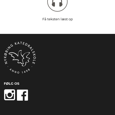
Få teksten læst op
FØLG OS