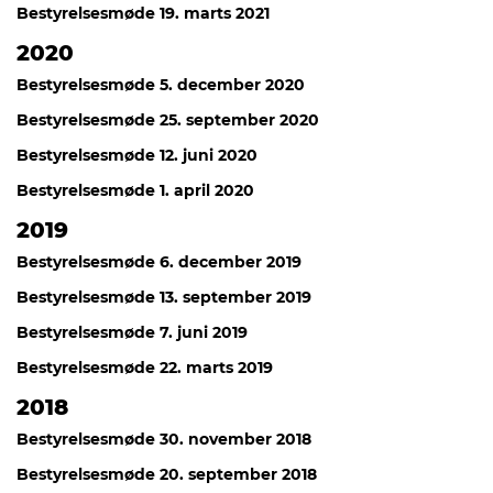
Bestyrelsesmøde 19. marts 2021
2020
Bestyrelsesmøde 5. december 2020
Bestyrelsesmøde 25. september 2020
Bestyrelsesmøde 12. juni 2020
Bestyrelsesmøde 1. april 2020
2019
Bestyrelsesmøde 6. december 2019
Bestyrelsesmøde 13. september 2019
Bestyrelsesmøde 7. juni 2019
Bestyrelsesmøde 22. marts 2019
2018
Bestyrelsesmøde 30. november 2018
Bestyrelsesmøde 20. september 2018