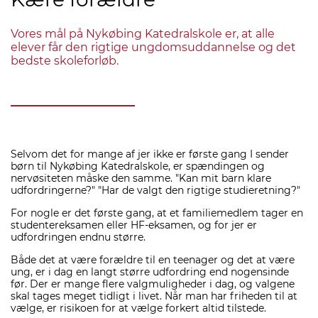
Vores mål på Nykøbing Katedralskole er, at alle
elever får den rigtige ungdomsuddannelse og det
bedste skoleforløb.
Selvom det for mange af jer ikke er første gang I sender
børn til Nykøbing Katedralskole, er spændingen og
nervøsiteten måske den samme. "Kan mit barn klare
udfordringerne?" "Har de valgt den rigtige studieretning?"
For nogle er det første gang, at et familiemedlem tager en
studentereksamen eller HF-eksamen, og for jer er
udfordringen endnu større.
Både det at være forældre til en teenager og det at være
ung, er i dag en langt større udfordring end nogensinde
før. Der er mange flere valgmuligheder i dag, og valgene
skal tages meget tidligt i livet. Når man har friheden til at
vælge, er risikoen for at vælge forkert altid tilstede.