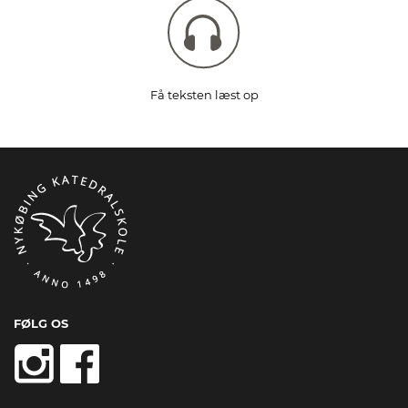
Få teksten læst op
FØLG OS