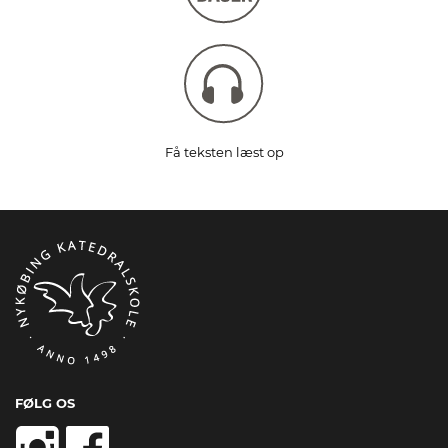
Få teksten læst op
FØLG OS