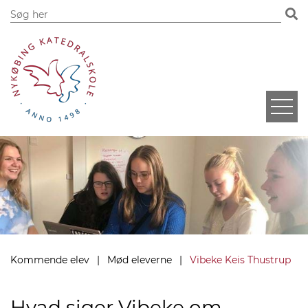
Kommende elev
Mød eleverne
Vibeke Keis Thustrup
Hvad siger Vibeke om