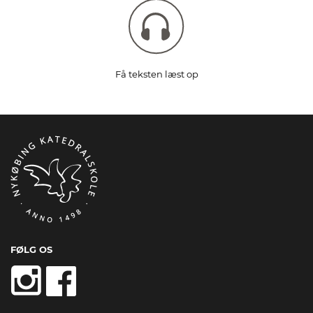
Få teksten læst op
FØLG OS