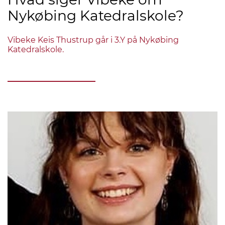
Nykøbing Katedralskole?
Vibeke Keis Thustrup går i 3.Y på Nykøbing
Katedralskole.