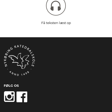
Få teksten læst op
FØLG OS