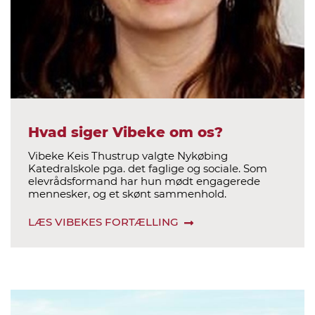
Hvad siger Vibeke om os?
Vibeke Keis Thustrup valgte Nykøbing
Katedralskole pga. det faglige og sociale. Som
elevrådsformand har hun mødt engagerede
mennesker, og et skønt sammenhold.
LÆS VIBEKES FORTÆLLING