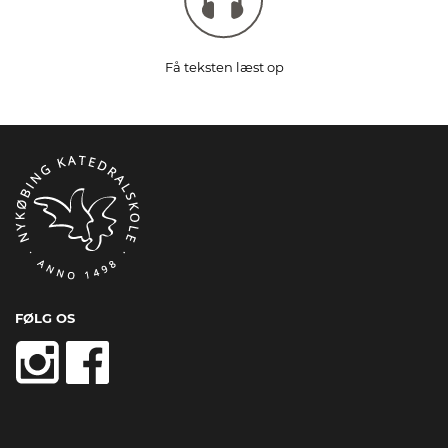
Få teksten læst op
FØLG OS