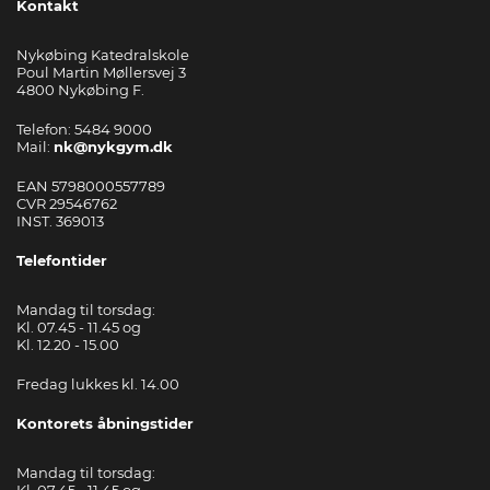
Kontakt
Nykøbing Katedralskole
Poul Martin Møllersvej 3
4800 Nykøbing F.
Telefon: 5484 9000
Mail:
nk@nykgym.dk
EAN 5798000557789
CVR 29546762
INST. 369013
Telefontider
Mandag til torsdag:
Kl. 07.45 - 11.45 og
Kl. 12.20 - 15.00
Fredag lukkes kl. 14.00
Kontorets åbningstider
Mandag til torsdag:
Kl. 07.45 - 11.45 og