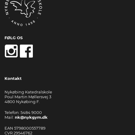
FØLG OS
Kontakt
Nykøbing Katedralskole
Poul Martin Møllersvej 3
4800 Nykøbing F.
Telefon: 5484 9000
Mail:
nk@nykgym.dk
EAN 5798000557789
CVR 29546762